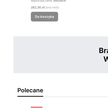
Najniższa cena:
365,58 zł
Cena
282,36 zł
Cena netto
Do koszyka
Br
W
Polecane