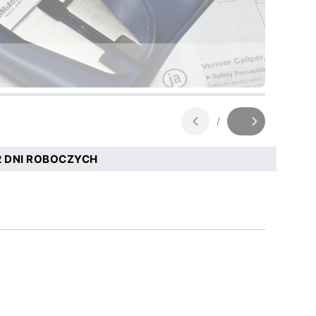
/
Slajd
z
 DNI ROBOCZYCH