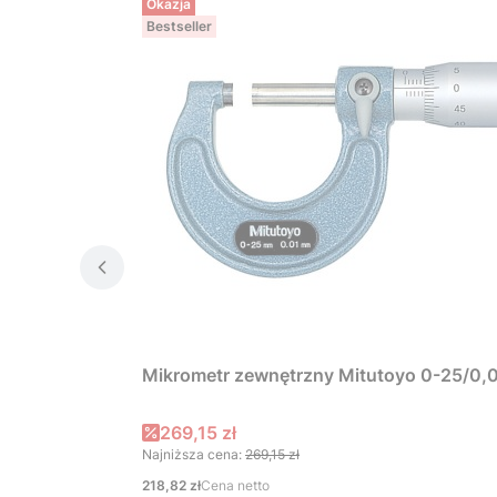
Okazja
Bestseller
Mikrometr zewnętrzny Mitutoyo 0-25/0,
Cena promocyjna
269,15 zł
Najniższa cena:
269,15 zł
Cena
218,82 zł
Cena netto