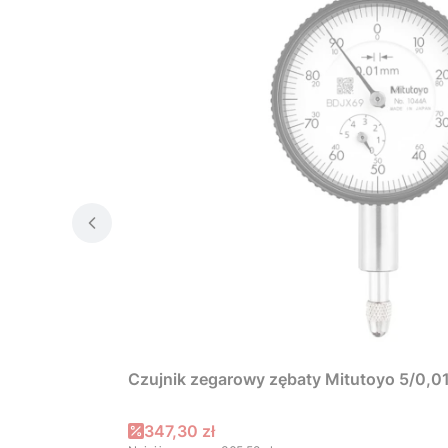
Czujnik zegarowy zębaty Mitutoyo 5/0,
Cena promocyjna
347,30 zł