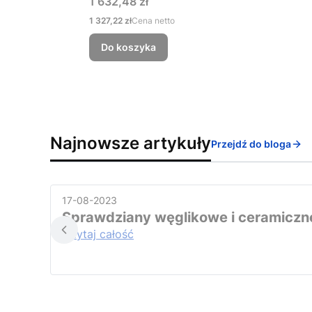
Cena
1 632,48 zł
Cena
1 327,22 zł
Cena netto
Do koszyka
Najnowsze artykuły
Przejdź do bloga
17-08-2023
Sprawdziany węglikowe i ceramiczn
Czytaj całość