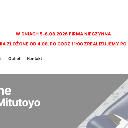
W DNIACH 5-6.08.2026 FIRMA NIECZYNNA.
A ZŁOŻONE OD 4.08. PO GODZ 11:00 ZREALIZUJEMY P
i
Outlet
Kontakt