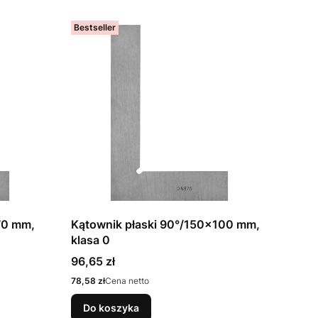
Bestseller
70 mm,
Kątownik płaski 90°/150x100 mm,
klasa 0
Cena
96,65 zł
Cena
78,58 zł
Cena netto
Do koszyka