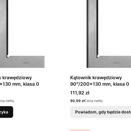
k krawędziowy
Kątownik krawędziowy
x130 mm, klasa 0
90°/200x130 mm, klasa 0
Cena
111,92 zł
Cena
na netto
90,99 zł
Cena netto
zyka
Powiadom, gdy będzie dos