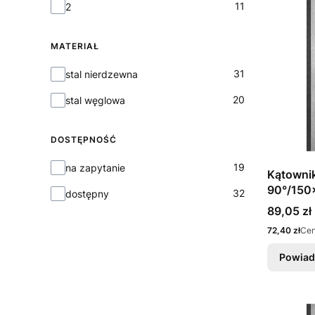
11
2
MATERIAŁ
Materiał
31
stal nierdzewna
20
stal węglowa
DOSTĘPNOŚĆ
Dostępność
19
na zapytanie
Kątowni
90°/150
32
dostępny
Cena
89,05 zł
Cena
72,40 zł
Cen
Powiad