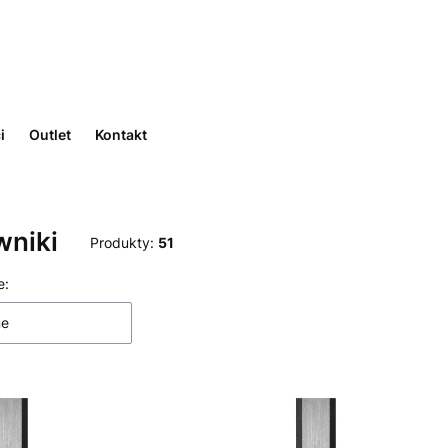
i
Outlet
Kontakt
wniki
Produkty:
51
 produktów
e:
ne