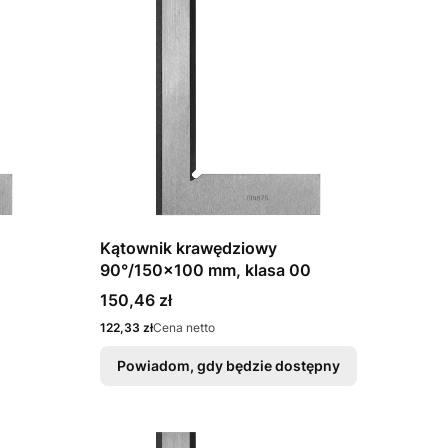
Kątownik krawędziowy
90°/150x100 mm, klasa 00
Cena
150,46 zł
Cena
122,33 zł
Cena netto
Powiadom, gdy będzie dostępny