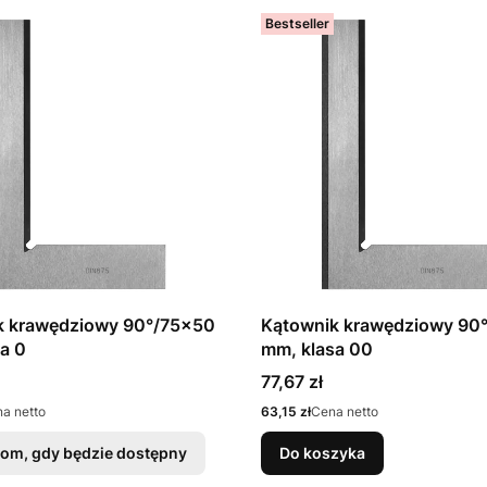
Bestseller
k krawędziowy 90°/75x50
Kątownik krawędziowy 90
a 0
mm, klasa 00
Cena
77,67 zł
Cena
a netto
63,15 zł
Cena netto
om, gdy będzie dostępny
Do koszyka