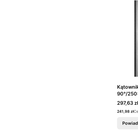
Kątowni
90°/250
Cena
297,63 z
Cena
241,98 zł
Ce
Powiad