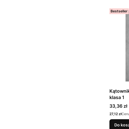
Bestseller
Kątowni
klasa 1
Cena
33,36 zł
Cena
27,12 zł
Cena
Do kos