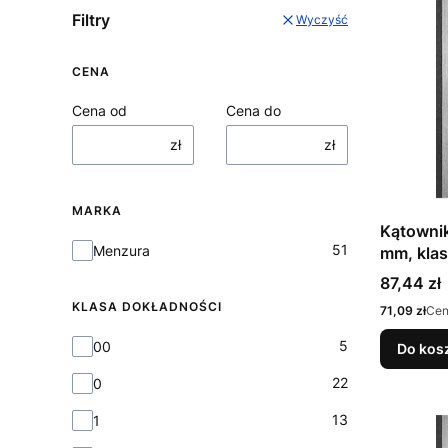
Filtry
Wyczyść
CENA
Cena od
Cena do
zł
zł
MARKA
Kątowni
Marka
51
Menzura
mm, klas
Cena
87,44 zł
KLASA DOKŁADNOŚCI
Cena
71,09 zł
Cen
Klasa dokładności
5
00
Do kos
22
0
13
1