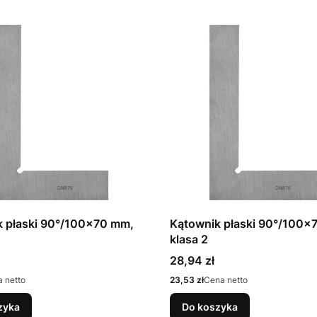
k płaski 90°/100x70 mm,
Kątownik płaski 90°/100x
klasa 2
Cena
28,94 zł
Cena
 netto
23,53 zł
Cena netto
zyka
Do koszyka