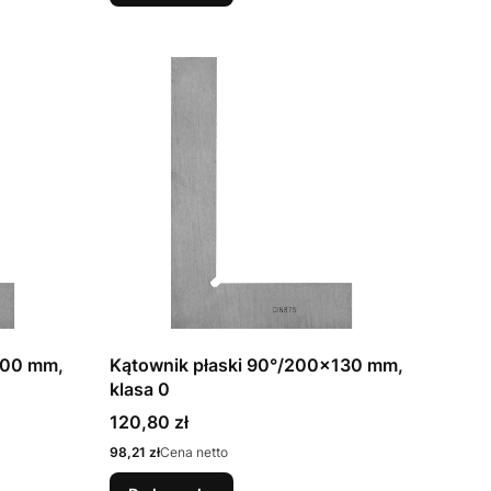
100 mm,
Kątownik płaski 90°/200x130 mm,
klasa 0
Cena
120,80 zł
Cena
98,21 zł
Cena netto