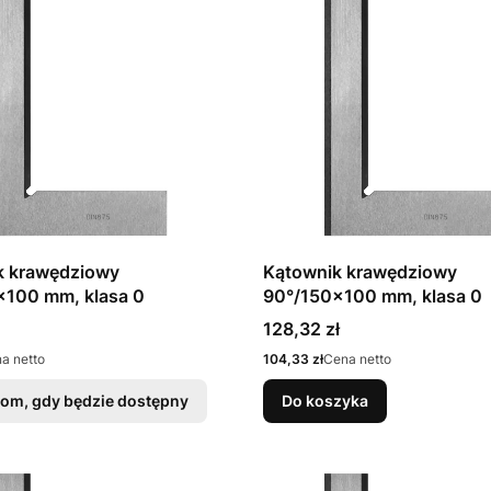
k krawędziowy
Kątownik krawędziowy
x100 mm, klasa 0
90°/150x100 mm, klasa 0
Cena
128,32 zł
Cena
a netto
104,33 zł
Cena netto
om, gdy będzie dostępny
Do koszyka