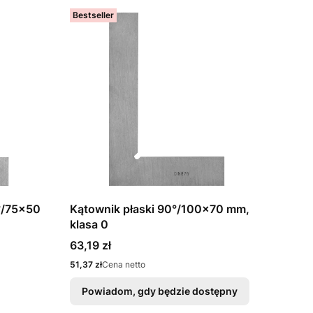
Bestseller
°/75x50
Kątownik płaski 90°/100x70 mm,
klasa 0
Cena
63,19 zł
Cena
51,37 zł
Cena netto
Powiadom, gdy będzie dostępny