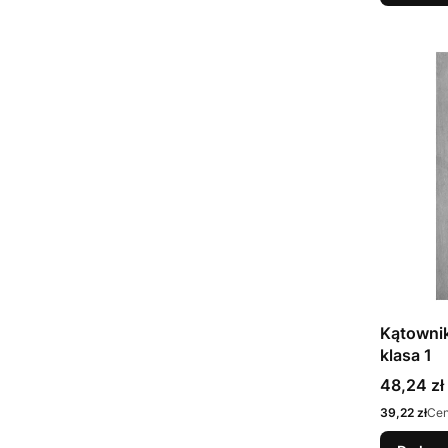
Kątowni
klasa 1
Cena
48,24 zł
Cena
39,22 zł
Cen