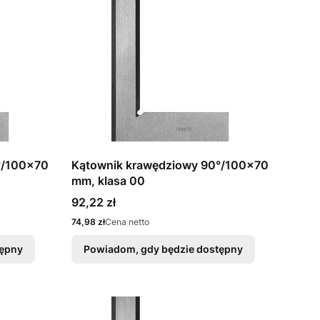
°/100x70
Kątownik krawędziowy 90°/100x70
mm, klasa 00
Cena
92,22 zł
Cena
74,98 zł
Cena netto
tępny
Powiadom, gdy będzie dostępny