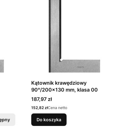
Kątownik krawędziowy
90°/200x130 mm, klasa 00
Cena
187,97 zł
Cena
152,82 zł
Cena netto
tępny
Do koszyka