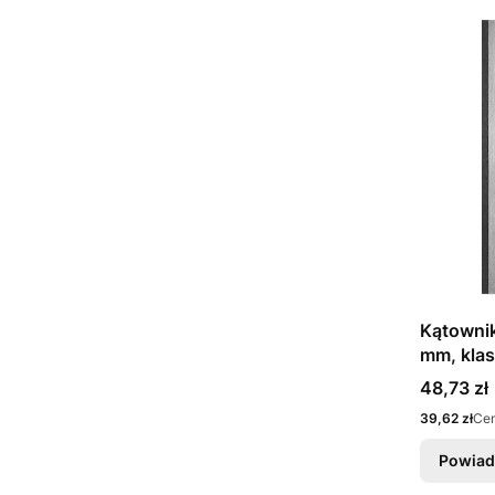
Kątowni
mm, klas
Cena
48,73 zł
Cena
39,62 zł
Cen
Powiad