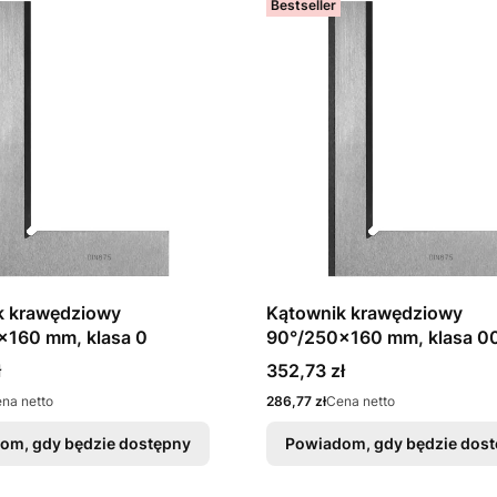
Bestseller
k krawędziowy
Kątownik krawędziowy
x160 mm, klasa 0
90°/250x160 mm, klasa 0
Cena
ł
352,73 zł
Cena
na netto
286,77 zł
Cena netto
om, gdy będzie dostępny
Powiadom, gdy będzie dos