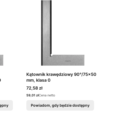
Kątownik krawędziowy 90°/75x50
0
mm, klasa 0
Cena
72,58 zł
Cena
59,01 zł
Cena netto
tępny
Powiadom, gdy będzie dostępny