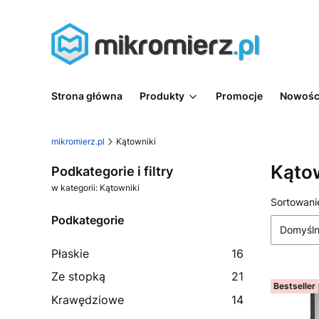
Strona główna
Produkty
Promocje
Nowośc
mikromierz.pl
Kątowniki
Kąto
Podkategorie i filtry
w kategorii: Kątowniki
Lista
Sortowani
Podkategorie
Domyśl
Płaskie
16
Ze stopką
21
Bestseller
Krawędziowe
14