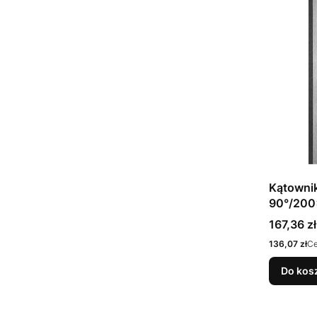
Kątowni
90°/200
Cena
167,36 zł
Cena
136,07 zł
Ce
Do kos