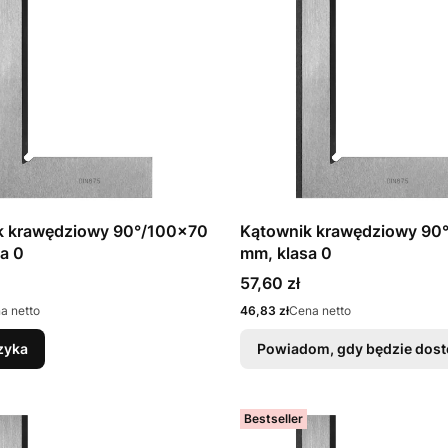
k krawędziowy 90°/100x70
Kątownik krawędziowy 90
a 0
mm, klasa 0
Cena
57,60 zł
Cena
a netto
46,83 zł
Cena netto
zyka
Powiadom, gdy będzie dos
Bestseller