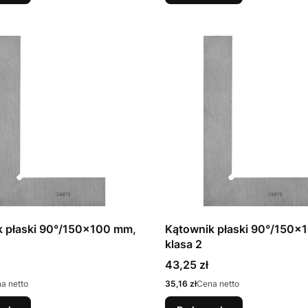
k płaski 90°/150x100 mm,
Kątownik płaski 90°/150x
klasa 2
Cena
43,25 zł
Cena
a netto
35,16 zł
Cena netto