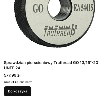
Sprawdzian pierścieniowy Truthread GO 13/16"-20
UNEF 2A
Cena
577,99 zł
Cena
469,91 zł
Cena netto
Do koszyka