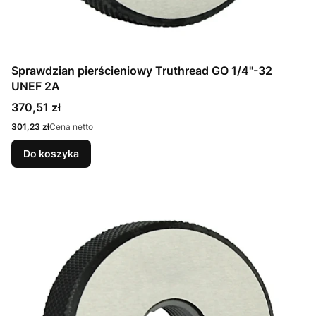
Sprawdzian pierścieniowy Truthread GO 1/4"-32
UNEF 2A
Cena
370,51 zł
Cena
301,23 zł
Cena netto
Do koszyka