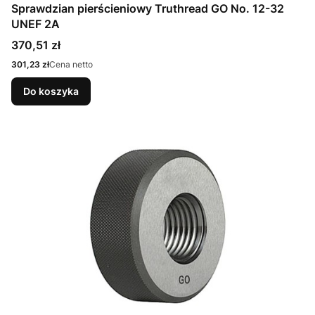
Sprawdzian pierścieniowy Truthread GO No. 12-32
UNEF 2A
Cena
370,51 zł
Cena
301,23 zł
Cena netto
Do koszyka