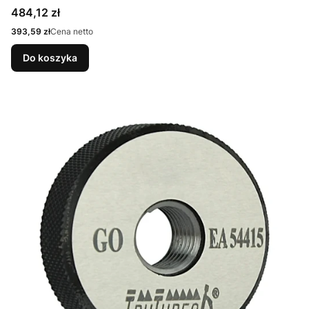
Cena
484,12 zł
Cena
393,59 zł
Cena netto
Do koszyka