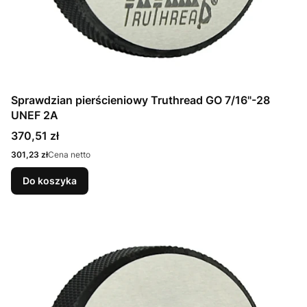
Sprawdzian pierścieniowy Truthread GO 7/16"-28
UNEF 2A
Cena
370,51 zł
Cena
301,23 zł
Cena netto
Do koszyka