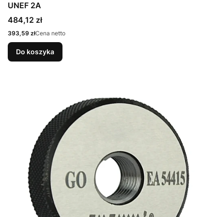
UNEF 2A
Cena
484,12 zł
Cena
393,59 zł
Cena netto
Do koszyka