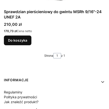
Sprawdzian pierścieniowy do gwintu MSRh 9/16"-24
UNEF 2A
Cena
210,00 zł
Cena
170,73 zł
Cena netto
Do koszyka
Strona
z 1
Linki w stopce
INFORMACJE
Regulaminy
Polityka prywatności
Jak znaleźć produkt?