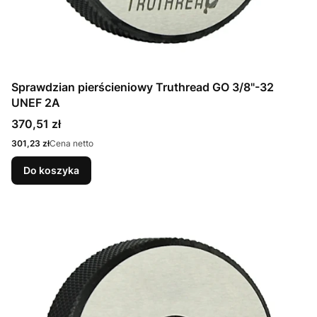
Sprawdzian pierścieniowy Truthread GO 3/8"-32
UNEF 2A
Cena
370,51 zł
Cena
301,23 zł
Cena netto
Do koszyka