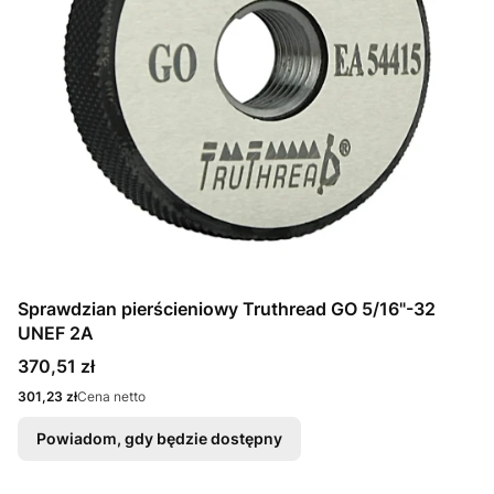
Sprawdzian pierścieniowy Truthread GO 5/16"-32
UNEF 2A
Cena
370,51 zł
Cena
301,23 zł
Cena netto
Powiadom, gdy będzie dostępny