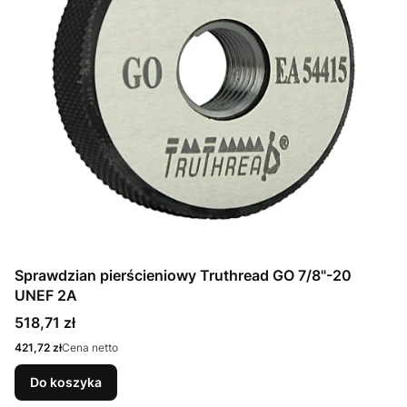
Sprawdzian pierścieniowy Truthread GO 7/8"-20
UNEF 2A
Cena
518,71 zł
Cena
421,72 zł
Cena netto
Do koszyka