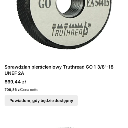
Sprawdzian pierścieniowy Truthread GO 1 3/8"-18
UNEF 2A
Cena
869,44 zł
Cena
706,86 zł
Cena netto
Powiadom, gdy będzie dostępny