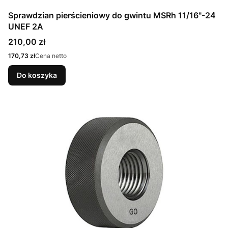
Sprawdzian pierścieniowy do gwintu MSRh 11/16"-24
UNEF 2A
Cena
210,00 zł
Cena
170,73 zł
Cena netto
Do koszyka