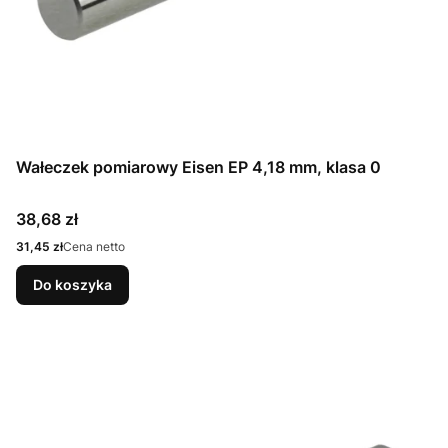
Wałeczek pomiarowy Eisen EP 4,18 mm, klasa 0
Cena
38,68 zł
Cena
31,45 zł
Cena netto
Do koszyka