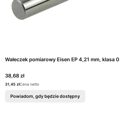
Wałeczek pomiarowy Eisen EP 4,21 mm, klasa 0
Cena
38,68 zł
Cena
31,45 zł
Cena netto
Powiadom, gdy będzie dostępny