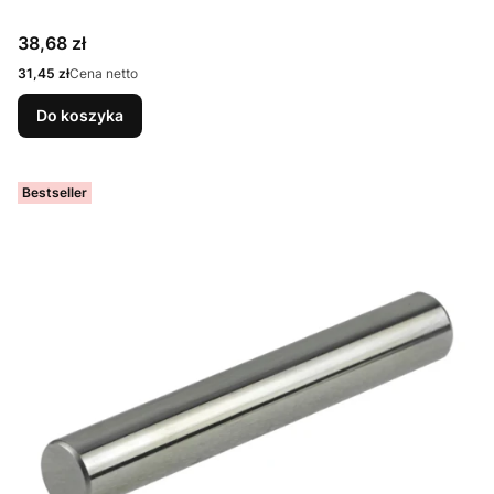
Cena
38,68 zł
Cena
31,45 zł
Cena netto
Do koszyka
Bestseller