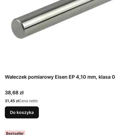
Wałeczek pomiarowy Eisen EP 4,10 mm, klasa 0
Cena
38,68 zł
Cena
31,45 zł
Cena netto
Do koszyka
Bestseller