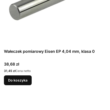
Wałeczek pomiarowy Eisen EP 4,04 mm, klasa 0
Cena
38,68 zł
Cena
31,45 zł
Cena netto
Do koszyka