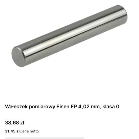
Wałeczek pomiarowy Eisen EP 4,02 mm, klasa 0
Cena
38,68 zł
Cena
31,45 zł
Cena netto