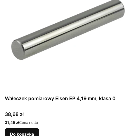
Wałeczek pomiarowy Eisen EP 4,19 mm, klasa 0
Cena
38,68 zł
Cena
31,45 zł
Cena netto
Do koszyka