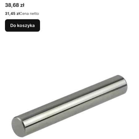
Cena
38,68 zł
Cena
31,45 zł
Cena netto
Do koszyka