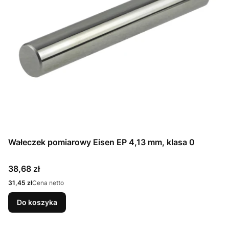
Wałeczek pomiarowy Eisen EP 4,13 mm, klasa 0
Cena
38,68 zł
Cena
31,45 zł
Cena netto
Do koszyka