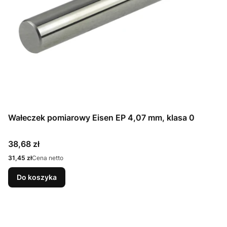
Wałeczek pomiarowy Eisen EP 4,07 mm, klasa 0
Cena
38,68 zł
Cena
31,45 zł
Cena netto
Do koszyka