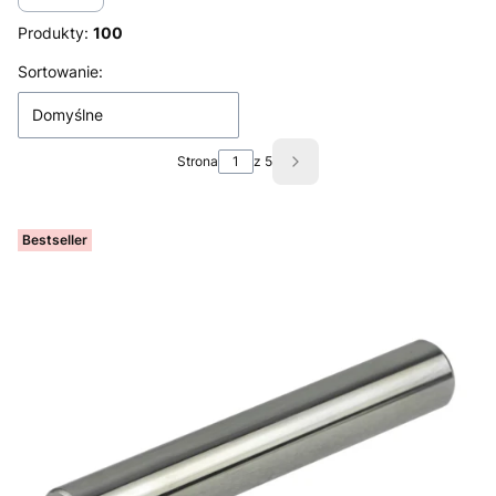
Produkty:
100
Lista produktów
Sortowanie:
Domyślne
Strona
z 5
Następne produkty
Bestseller