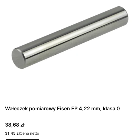
Wałeczek pomiarowy Eisen EP 4,22 mm, klasa 0
Cena
38,68 zł
Cena
31,45 zł
Cena netto