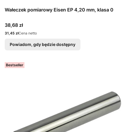
Wałeczek pomiarowy Eisen EP 4,20 mm, klasa 0
Cena
38,68 zł
Cena
31,45 zł
Cena netto
Powiadom, gdy będzie dostępny
Bestseller