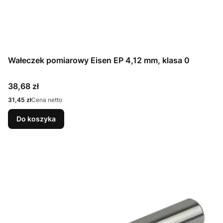
Wałeczek pomiarowy Eisen EP 4,12 mm, klasa 0
Cena
38,68 zł
Cena
31,45 zł
Cena netto
Do koszyka