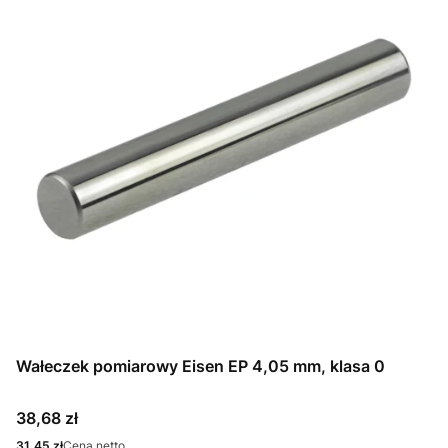
Wałeczek pomiarowy Eisen EP 4,05 mm, klasa 0
Cena
38,68 zł
Cena
31,45 zł
Cena netto