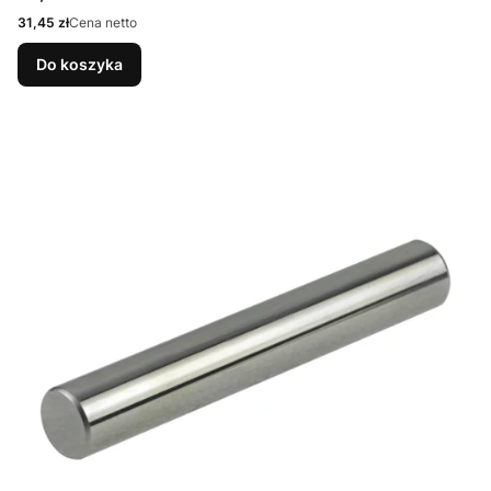
Cena
31,45 zł
Cena netto
Do koszyka