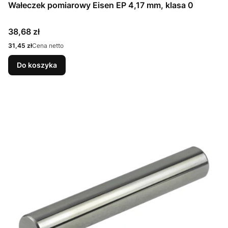
Wałeczek pomiarowy Eisen EP 4,17 mm, klasa 0
Cena
38,68 zł
Cena
31,45 zł
Cena netto
Do koszyka