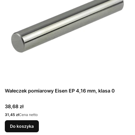
Wałeczek pomiarowy Eisen EP 4,16 mm, klasa 0
Cena
38,68 zł
Cena
31,45 zł
Cena netto
Do koszyka