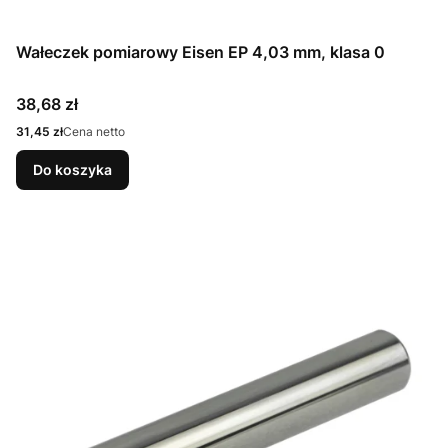
Wałeczek pomiarowy Eisen EP 4,03 mm, klasa 0
Cena
38,68 zł
Cena
31,45 zł
Cena netto
Do koszyka