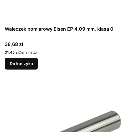
Wałeczek pomiarowy Eisen EP 4,09 mm, klasa 0
Cena
38,68 zł
Cena
31,45 zł
Cena netto
Do koszyka