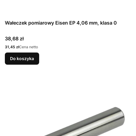
Wałeczek pomiarowy Eisen EP 4,06 mm, klasa 0
Cena
38,68 zł
Cena
31,45 zł
Cena netto
Do koszyka