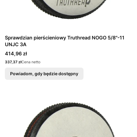
Sprawdzian pierścieniowy Truthread NOGO 5/8"-11
UNJC 3A
Cena
414,96 zł
Cena
337,37 zł
Cena netto
Powiadom, gdy będzie dostępny