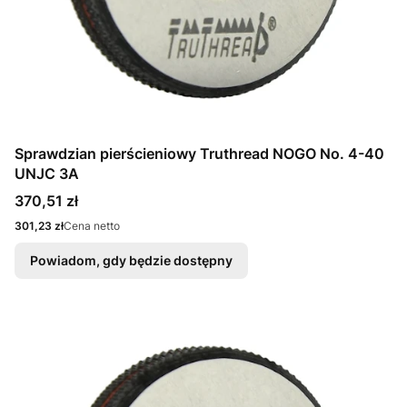
Sprawdzian pierścieniowy Truthread NOGO No. 4-40
UNJC 3A
Cena
370,51 zł
Cena
301,23 zł
Cena netto
Powiadom, gdy będzie dostępny