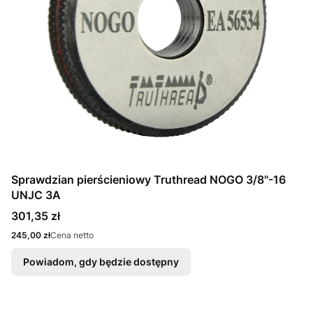
Sprawdzian pierścieniowy Truthread NOGO 3/8"-16
UNJC 3A
Cena
301,35 zł
Cena
245,00 zł
Cena netto
Powiadom, gdy będzie dostępny