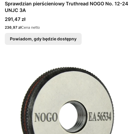
Sprawdzian pierścieniowy Truthread NOGO No. 12-24
UNJC 3A
Cena
291,47 zł
Cena
236,97 zł
Cena netto
Powiadom, gdy będzie dostępny