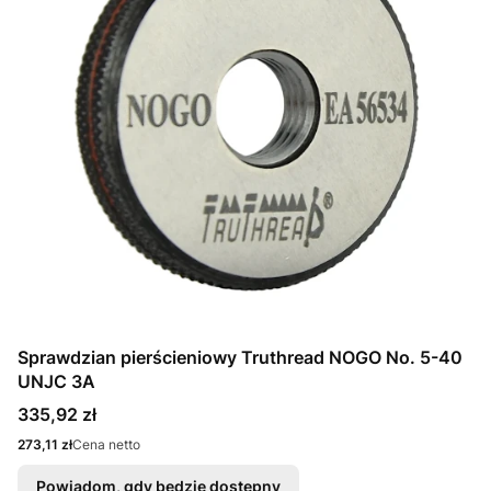
Sprawdzian pierścieniowy Truthread NOGO No. 5-40
UNJC 3A
Cena
335,92 zł
Cena
273,11 zł
Cena netto
Powiadom, gdy będzie dostępny