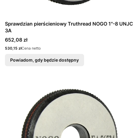
Sprawdzian pierścieniowy Truthread NOGO 1"-8 UNJC
3A
Cena
652,08 zł
Cena
530,15 zł
Cena netto
Powiadom, gdy będzie dostępny