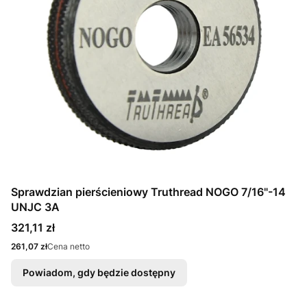
Sprawdzian pierścieniowy Truthread NOGO 7/16"-14
UNJC 3A
Cena
321,11 zł
Cena
261,07 zł
Cena netto
Powiadom, gdy będzie dostępny