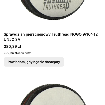
Sprawdzian pierścieniowy Truthread NOGO 9/16"-12
UNJC 3A
Cena
380,39 zł
Cena
309,26 zł
Cena netto
Powiadom, gdy będzie dostępny