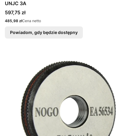
UNJC 3A
Cena
597,75 zł
Cena
485,98 zł
Cena netto
Powiadom, gdy będzie dostępny