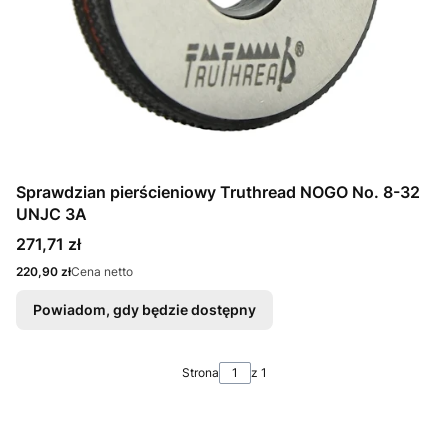
Sprawdzian pierścieniowy Truthread NOGO No. 8-32
UNJC 3A
Cena
271,71 zł
Cena
220,90 zł
Cena netto
Powiadom, gdy będzie dostępny
Strona
z 1