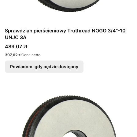
Sprawdzian pierścieniowy Truthread NOGO 3/4"-10
UNJC 3A
Cena
489,07 zł
Cena
397,62 zł
Cena netto
Powiadom, gdy będzie dostępny