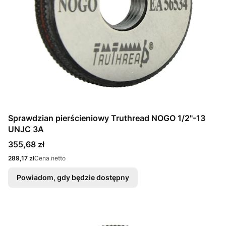
Sprawdzian pierścieniowy Truthread NOGO 1/2"-13
UNJC 3A
Cena
355,68 zł
Cena
289,17 zł
Cena netto
Powiadom, gdy będzie dostępny