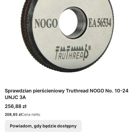
Sprawdzian pierścieniowy Truthread NOGO No. 10-24
UNJC 3A
Cena
256,88 zł
Cena
208,85 zł
Cena netto
Powiadom, gdy będzie dostępny