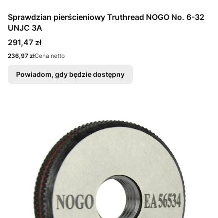
Sprawdzian pierścieniowy Truthread NOGO No. 6-32
UNJC 3A
Cena
291,47 zł
Cena
236,97 zł
Cena netto
Powiadom, gdy będzie dostępny