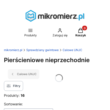
Produkty w koszyk
Produkty
Zaloguj się
Koszyk
mikromierz.pl
Sprawdziany gwintowe
Calowe UNJC
Pierścieniowe nieprzechodnie
Calowe UNJC
Filtry
Produkty:
16
Lista produktów
Sortowanie: