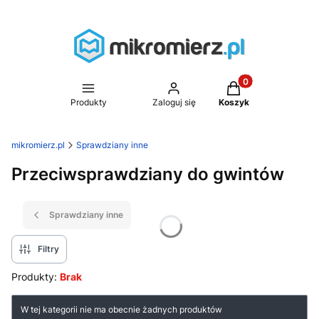
Produkty w koszyk
Produkty
Zaloguj się
Koszyk
mikromierz.pl
Sprawdziany inne
Przeciwsprawdziany do gwintów
Sprawdziany inne
Filtry
Produkty:
Brak
Lista produktów
W tej kategorii nie ma obecnie żadnych produktów