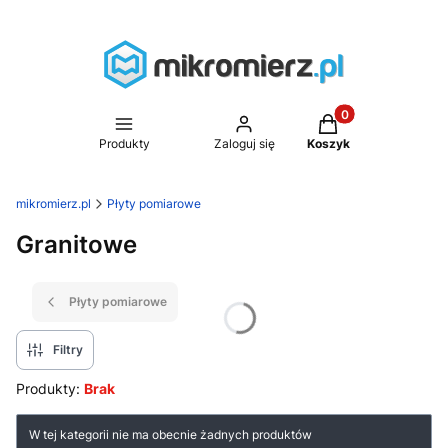
Produkty w koszyk
Produkty
Zaloguj się
Koszyk
mikromierz.pl
Płyty pomiarowe
Granitowe
Płyty pomiarowe
Filtry
Produkty:
Brak
Lista produktów
W tej kategorii nie ma obecnie żadnych produktów