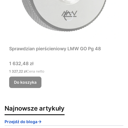
Sprawdzian pierścieniowy LMW GO Pg 48
Cena
1 632,48 zł
Cena
1 327,22 zł
Cena netto
Do koszyka
Najnowsze artykuły
Przejdź do bloga