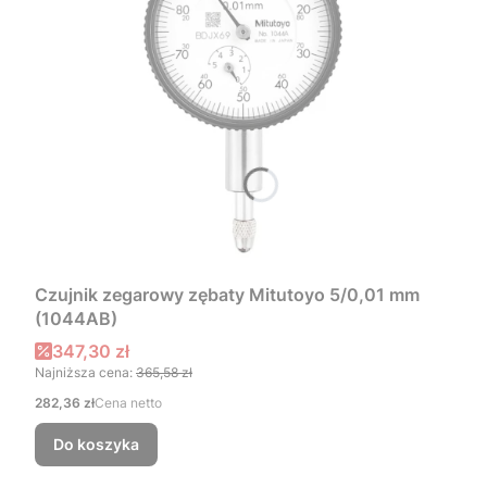
Czujnik zegarowy zębaty Mitutoyo 5/0,01 mm
(1044AB)
Cena promocyjna
347,30 zł
Najniższa cena:
365,58 zł
Cena
282,36 zł
Cena netto
Do koszyka