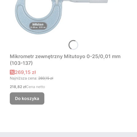
Mikrometr zewnętrzny Mitutoyo 0-25/0,01 mm
(103-137)
Cena promocyjna
269,15 zł
Najniższa cena:
269,15 zł
Cena
218,82 zł
Cena netto
Do koszyka