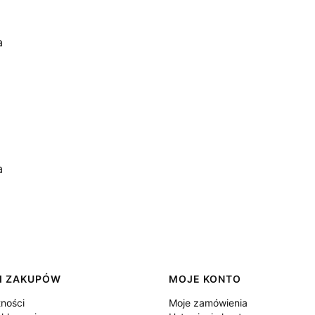
a
a
I ZAKUPÓW
MOJE KONTO
tności
Moje zamówienia