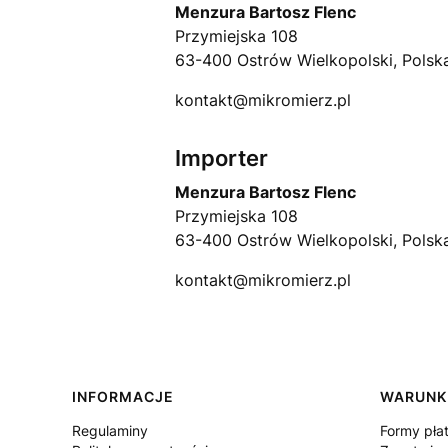
Menzura Bartosz Flenc
Przymiejska 108
63-400 Ostrów Wielkopolski, Polsk
kontakt@mikromierz.pl
Importer
Menzura Bartosz Flenc
Przymiejska 108
63-400 Ostrów Wielkopolski, Polsk
kontakt@mikromierz.pl
Linki w stopce
INFORMACJE
WARUNK
Regulaminy
Formy pła