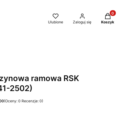
Produkty w kos
Ulubione
Zaloguj się
Koszyk
szynowa ramowa RSK
41-2502)
00
(Oceny: 0 Recenzje: 0)