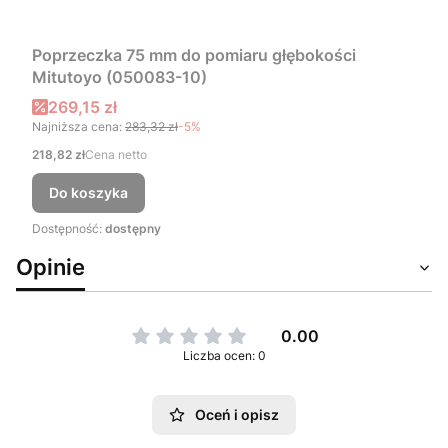
Poprzeczka 75 mm do pomiaru głębokości
Mitutoyo (050083-10)
Cena promocyjna
269,15 zł
Najniższa cena:
283,32 zł
-5%
Cena
218,82 zł
Cena netto
Do koszyka
Dostępność:
dostępny
Opinie
0.00
Liczba ocen: 0
Oceń i opisz