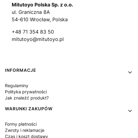
Mitutoyo Polska Sp. z o.o.
ul. Graniczna 8A
54-610 Wrocław, Polska
+48 71 354 83 50
mitutoyo@mitutoyo.pl
Linki w stopce
INFORMACJE
Regulaminy
Polityka prywatności
Jak znaleźć produkt?
WARUNKI ZAKUPÓW
Formy płatności
Zwroty i reklamacje
Czas i koszt dostawy