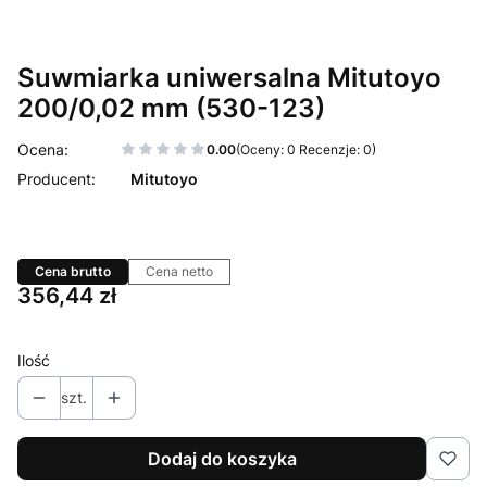
Suwmiarka uniwersalna Mitutoyo
200/0,02 mm (530-123)
0.00
(Oceny: 0 Recenzje: 0)
Mitutoyo
Cena brutto
Cena netto
Cena
356,44 zł
Ilość
szt.
Dodaj do koszyka