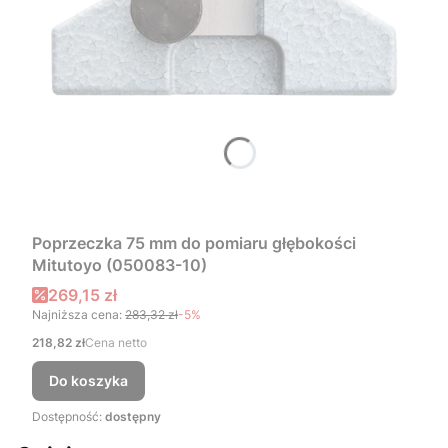
Poprzeczka 75 mm do pomiaru głębokości
Mitutoyo (050083-10)
Cena promocyjna
269,15 zł
Najniższa cena:
283,32 zł
-5%
Cena
218,82 zł
Cena netto
Do koszyka
Dostępność:
dostępny