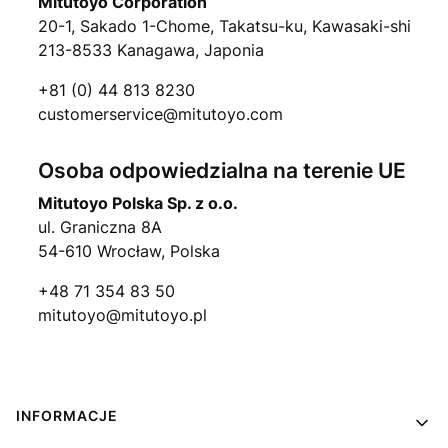
Mitutoyo Corporation
20-1, Sakado 1-Chome, Takatsu-ku, Kawasaki-shi
213-8533 Kanagawa, Japonia
+81 (0) 44 813 8230
customerservice@mitutoyo.com
Osoba odpowiedzialna na terenie UE
Mitutoyo Polska Sp. z o.o.
ul. Graniczna 8A
54-610 Wrocław, Polska
+48 71 354 83 50
mitutoyo@mitutoyo.pl
Linki w stopce
INFORMACJE