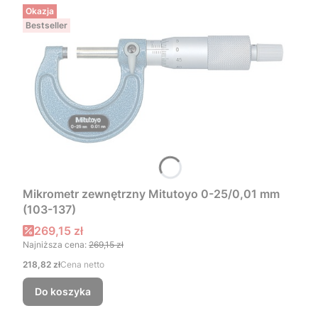
Okazja
Bestseller
Mikrometr zewnętrzny Mitutoyo 0-25/0,01 mm
(103-137)
Cena promocyjna
269,15 zł
Najniższa cena:
269,15 zł
Cena
218,82 zł
Cena netto
Do koszyka