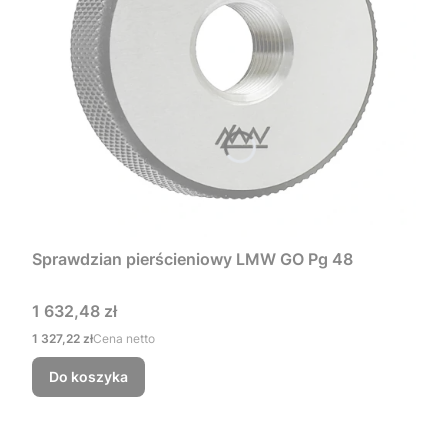
Sprawdzian pierścieniowy LMW GO Pg 48
Cena
1 632,48 zł
Cena
1 327,22 zł
Cena netto
Do koszyka