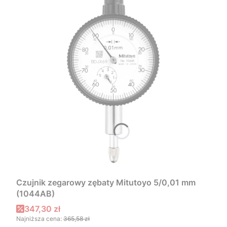
Czujnik zegarowy zębaty Mitutoyo 5/0,01 mm
(1044AB)
Cena promocyjna
347,30 zł
Najniższa cena:
365,58 zł