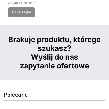
Cena
282,36 zł
Cena netto
Do koszyka
Brakuje produktu, którego
szukasz?
Wyślij do nas
zapytanie ofertowe
Polecane